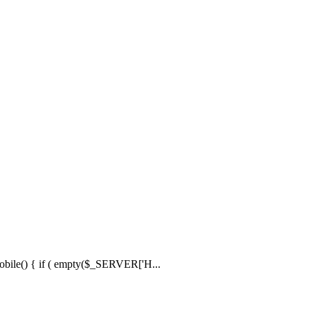
 { if ( empty($_SERVER['H...