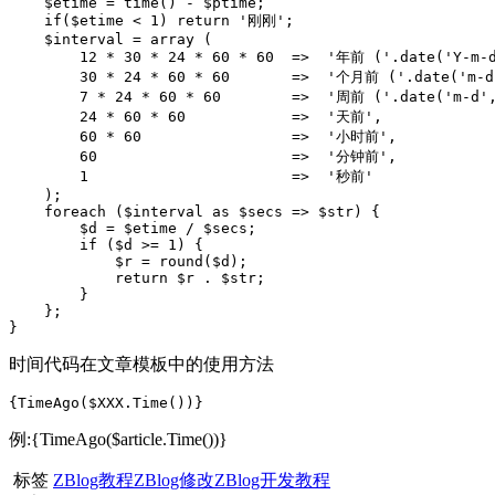
    $etime = time() - $ptime;

    if($etime < 1) return '刚刚';

    $interval = array (

        12 * 30 * 24 * 60 * 60  =>  '年前 ('.date('Y-m-d
        30 * 24 * 60 * 60       =>  '个月前 ('.date('m-d'
        7 * 24 * 60 * 60        =>  '周前 ('.date('m-d',
        24 * 60 * 60            =>  '天前',

        60 * 60                 =>  '小时前',

        60                      =>  '分钟前',

        1                       =>  '秒前'

    );

    foreach ($interval as $secs => $str) {

        $d = $etime / $secs;

        if ($d >= 1) {

            $r = round($d);

            return $r . $str;

        }

    };

}
时间代码在文章模板中的使用方法
{TimeAgo($XXX.Time())}
例:{TimeAgo($article.Time())}
标签
ZBlog教程
ZBlog修改
ZBlog开发教程